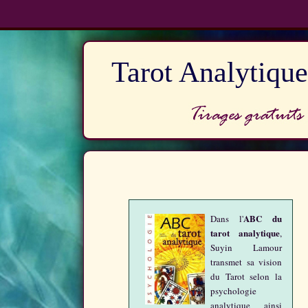
Tarot Analytique
ABC du
Dans l'
tarot analytique
,
Suyin Lamour
transmet sa vision
du Tarot selon la
psychologie
analytique ainsi