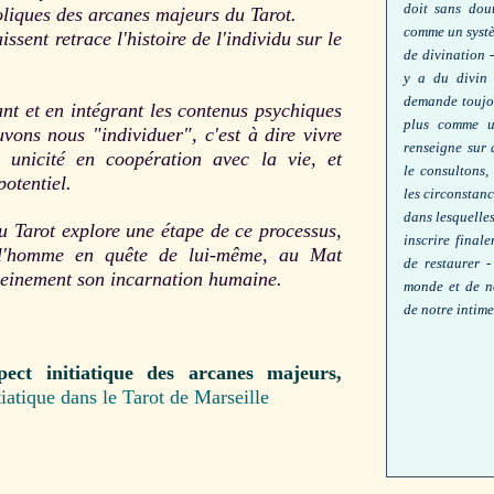
doit sans dout
boliques des arcanes majeurs du Tarot.
comme un systè
ssent retrace l'histoire de l'individu sur le
de divination -
y a du divin 
demande toujou
nt et en intégrant les contenus psychiques
plus comme u
ons nous "individuer", c'est à dire vivre
renseigne sur
 unicité en coopération avec la vie, et
le consultons,
potentiel.
les circonstanc
dans lesquelle
 Tarot explore une étape de ce processus,
inscrire final
t l'homme en quête de lui-même, au Mat
de restaurer -
 pleinement son incarnation humaine.
monde et de no
de notre intime
ect initiatique des arcanes majeurs,
tiatique dans le Tarot de Marseille